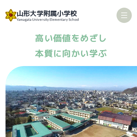
Skip
山形大学附属小学校
to
Yamagata University Elementary School
content
高い価値をめざし
本質に向かい学ぶ
校長室だより
学校要覧
学校評価
いじめ防止対策基本方針