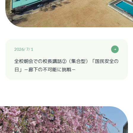
施設概要
目指していること
2026/ 7/ 1
研究のあゆみ
全校朝会での校長講話②（集合型）「国民安全の
各教科部
日」－廊下の不可能に挑戦－
書籍案内
教育実習