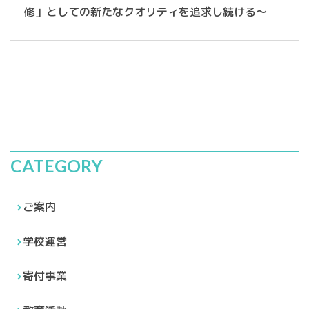
幼稚園
修」としての新たなクオリティを追求し続ける～
小学校
中学校
特別支援
公開研究会
連携活動記録報告書
CATEGORY
共同研究報告書
ご案内
PTA活動
学校運営
山大附属後援会
寄付事業