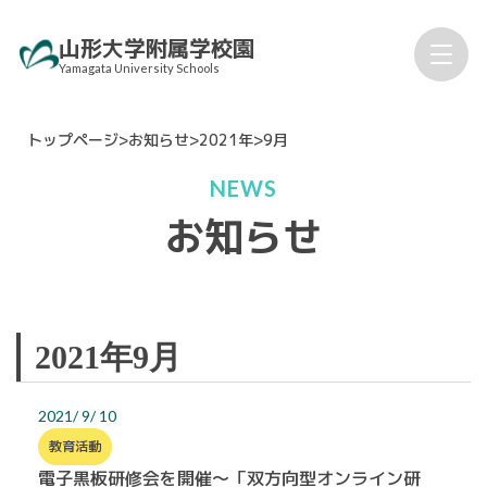
Skip
山形大学附属学校園
to
Yamagata University Schools
content
トップページ
>
お知らせ
>
2021年
>
9月
NEWS
お知らせ
2021年9月
組織図
運営部挨拶
2021/ 9/ 10
教育活動
電子黒板研修会を開催～「双方向型オンライン研