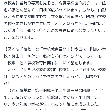
波校舎】当時の写真を見ると、附属学校園の周りには、住
宅がほとんどなく、田畑が広がっています。しかも、山形
駅から附属学校園までまっすぐ繋がる国道が、附属中学校
の校門までしかできていません。ということは、当時は、
まだ県庁も、仙台へ行くための高速道路もなかったという
ことになります。
【図４※「校歌」と「学校教育目標」】今日は、附属小学
校の誕生日にあたり、私たちが日頃から大切にしている
「校歌」と「学校教育目標」について話をします。
まず、【図５※校歌の歌詞】校歌についてですが、校歌
は、いつ・どのようにできたのでしょうか。（間を空け
る）
【図６※基本 第一附属＋第二附属→今の附属（７４年
前）】結論から言うと、校歌は、今から７１年前、つま
り、今の附属小学校が生まれた３年後に完成しました。