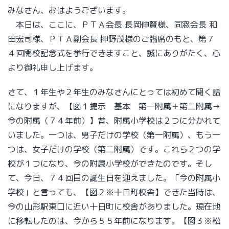
みなさん、おはようございます。
施設概要
本日は、ここに、ＰＴＡ会長 長岡伸賢様、同窓会長 和
田宏司様、ＰＴＡ副会長 押野茂様のご臨席のもと、第７
４回開校記念式を挙行できますこと、誠にありがたく、心
より御礼申し上げます。
目指していること
さて、１年生や２年生のみなさんにとっては初めて聞く話
研究のあゆみ
になりますが、【図１提示 基本 第一附属＋第二附属→
各教科部
今の附属（７４年前）】昔、附属小学校は２つに分かれて
書籍案内
いました。一つは、男子だけの学校（第一附属）、もう一
つは、女子だけの学校（第二附属）です。これら２つの学
教育実習
校が１つになり、今の附属小学校ができたのです。そし
て、今日、７４回目の誕生日を迎えました。「今の附属小
学校」と言っても、【図２※十日町校舎】できた当時は、
今の山形駅東口に近い十日町に校舎がありました。現在地
に移転したのは、今から５５年前になります。【図３※松