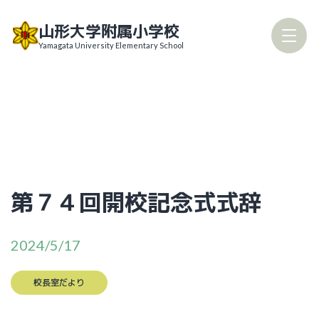
Skip
山形大学附属小学校
to
Yamagata University Elementary School
content
校長室だより
第７４回開校記念式式辞
2024/5/17
学校要覧
校長室だより
学校評価
いじめ防止対策基本方針