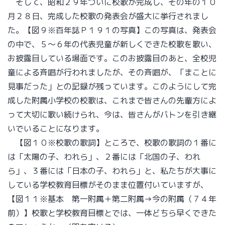
そして、昭和２９年ついに校歌が完成し、その年の１０
月２８日、完成した校歌の発表会が盛大に挙行されまし
た。【図９※百年誌Ｐ１９１の写真】この写真は、発表会
の中で、５～６年の代表児童が新しくできた校歌を歌い、
お披露目している場面です。このお披露目のあと、全校児
童による斉唱が行われましたが、その斉唱が、「まことに
見事だった」との記録が残っています。このようにして完
成した附属小学校の校歌は、これまで皆さんの先輩方によ
って大切に歌い続けられ、今は、皆さんがバトンを引き継
いでいることになります。
【図１０※校歌の歌詞】ところで、校歌の歌詞の１番に
は「太陽の子、われら」、２番には「北国の子、われ
ら」、３番には「日本の子、われら」と、私たちが大事に
している学校教育目標がそのまま位置付いていますが、
【図１１※基本 第一附属＋第二附属→今の附属（７４年
前）】校歌と学校教育目標とでは、一体どちら早くできた