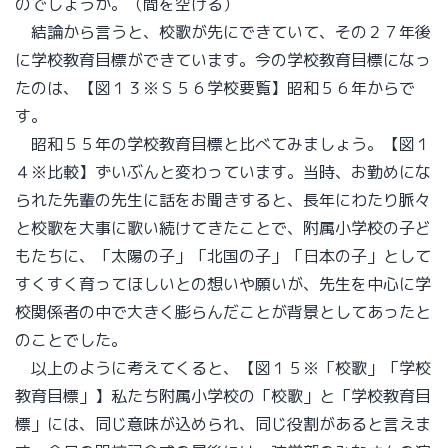
のでしょうか。（間を空ける）
結論から言うと、校歌が先にできていて、その２７年後
に学校教育目標ができています。今の学校教育目標になっ
たのは、【図１３※Ｓ５６学校要覧】昭和５６年からで
す。
昭和５５年の学校教育目標と比べてみましょう。【図１
４※比較】ずいぶんと変わっています。当時、お勤めにな
られた先輩の先生に話をお聞きすると、長年にわたり脈々
と校歌を大事に歌い続けてきたことで、附属小学校の子ど
もたちに、「太陽の子」「北国の子」「日本の子」として
すくすく育ってほしいとの想いや願いが、先生を中心に学
校関係者の中で大きく膨らんだことが背景としてあったと
のことでした。
以上のように考えてくると、【図１５※「校歌」「学校
教育目標」】私たち附属小学校の「校歌」と「学校教育目
標」には、同じ意味が込められ、同じ役割があると言えま