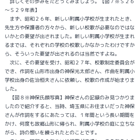
詳しくその歩みをたどってみましょう。【図７※Ｓ２６
～Ｓ２９年表】
まず、昭和２６年、新しい附属小学校が生まれたとき、
先生方や保護者の方々から、新しい校歌が必要なのではな
いかとの要望が出されました。新しい附属小学校が生まれ
るまでは、それぞれの学校の校歌しかなかったわけですか
ら、そういった要望が出されるのは当然ですよね。
次に、その要望を受け、昭和２７年、校歌制定委員会が
でき、作詞を山形市出身の神保光太郎さん、作曲を附属小
学校出身の佐治恒夫さんに依頼し、校歌の作成が始まりま
した。
【図８※神保氏顔写真】神保さんの記録のみ見つかりま
したので紹介すると、当時、埼玉県にお住まいだった神保
さんが作詞をするにあたっては、１年間という長い期間を
かけ、何度も故郷山形に帰られ、附属小学校の庭に立ちな
がら、詩の想いを練られたとのことです。