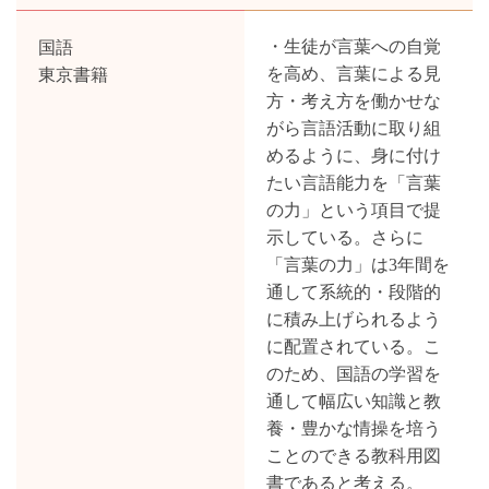
国語
・生徒が言葉への自覚
東京書籍
を高め、言葉による見
募集要項
方・考え方を働かせな
がら言語活動に取り組
学校説明会
めるように、身に付け
入学者選考
たい言語能力を「言葉
の力」という項目で提
示している。さらに
学習指導研究協議会
「言葉の力」は3年間を
通して系統的・段階的
研究協力者募集
に積み上げられるよう
研究のあゆみ
に配置されている。こ
のため、国語の学習を
通して幅広い知識と教
養・豊かな情操を培う
ことのできる教科用図
書であると考える。