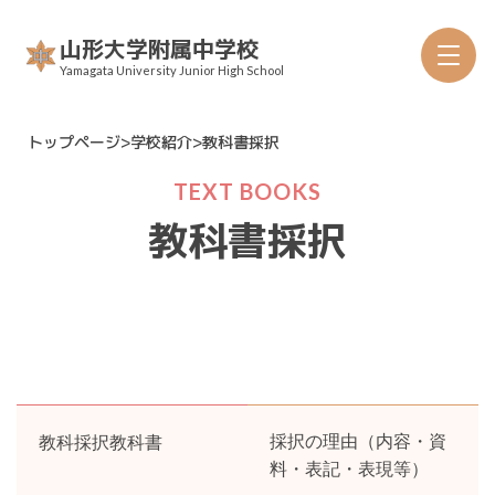
Skip
山形大学附属中学校
to
Yamagata University Junior High School
content
トップページ
>
学校紹介
>
教科書採択
TEXT BOOKS
教科書採択
沿革
年間行事
教科採択教科書
採択の理由（内容・資
教科書採択
料・表記・表現等）