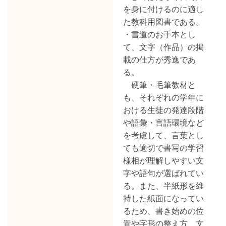
を身に付けるのに適し
た教科用図書である。
・書道のお手本とし
て、文字（作品）の掲
載の仕方が秀逸であ
る。
硬筆・毛筆教材と
も、それぞれの学年に
おける生徒の発達段階
や語彙・言語環境など
を考慮して、言葉とし
ても適切で書写の学習
様相が理解しやすい文
字や語句が選ばれてい
る。また、半紙形を維
持した紙面になってい
るため、書き始めの位
置や字形の整え方、文