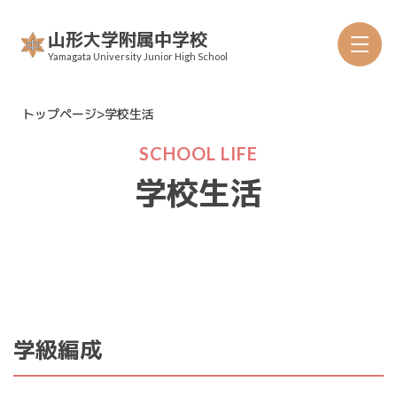
Skip
山形大学附属中学校
to
Yamagata University Junior High School
content
トップページ
>
学校生活
SCHOOL LIFE
学校生活
沿革
年間行事
学級編成
教科書採択