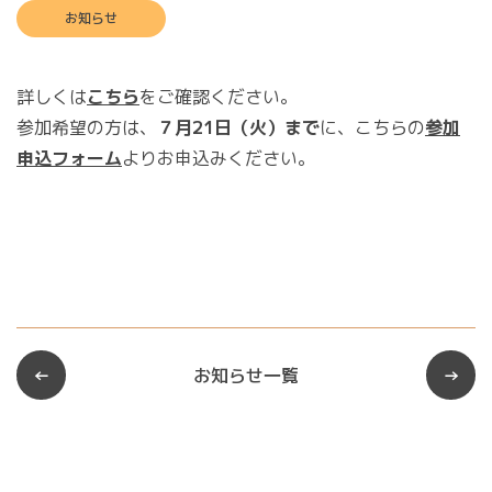
お知らせ
詳しくは
こちら
をご確認ください。
募集要項
参加希望の方は、
７月21日（火）まで
に、こちらの
参加
学校説明会
申込フォーム
よりお申込みください。
入学者選考
学習指導研究協議会
研究協力者募集
研究のあゆみ
←
お知らせ一覧
→