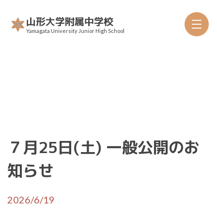
Skip
山形大学附属中学校
to
Yamagata University Junior High School
content
７月25日(土) 一般公開のお
沿革
知らせ
年間行事
教科書採択
2026/6/19